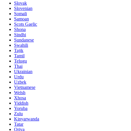
Slovak
Slovenian
Somali
Samoan
Scots Gaelic
Shona
Sindhi
Sundanese
Swahili
Tajik
Tamil
Telugu
Thai
Ukrainian
Urdu
Uzbek
Vietnamese
Welsh
Xhosa
Yiddish
Yoruba
Zulu
Kinyarwanda
Tatar
Oriya