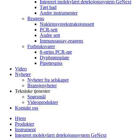
Integrert molekylært deteksjonssystem GeNext
Tørt bad
Andre instrumenter
Reagens
Nukleinsyreekstraksjonssett
PCR-sett
Andre sett
Immunoassay-reagens
Forbruksvarer
8-strips PCR-rør
Dypbrønnplate
Pipettespiss
Video
Nyheter
Nyheter fra selskapet
Bransjenyheter
Tekniske tjenester
Spørsmål
Videoprodukter
Kontakt oss
Hjem
Produkter
Instrument
Integrert molekylært deteksjonssystem GeNext