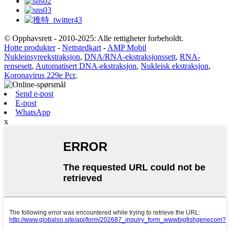
© Opphavsrett - 2010-2025: Alle rettigheter forbeholdt.
Hotte produkter
-
Nettstedkart
-
AMP Mobil
Nukleinsyreekstraksjon
,
DNA/RNA-ekstraksjonssett
,
RNA-
rensesett
,
Automatisert DNA-ekstraksjon
,
Nukleisk ekstraksjon
,
Koronavirus 229e Pcr
,
Send e-post
E-post
WhatsApp
x