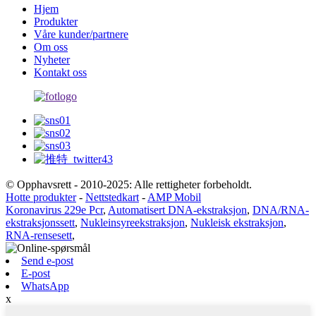
Hjem
Produkter
Våre kunder/partnere
Om oss
Nyheter
Kontakt oss
© Opphavsrett - 2010-2025: Alle rettigheter forbeholdt.
Hotte produkter
-
Nettstedkart
-
AMP Mobil
Koronavirus 229e Pcr
,
Automatisert DNA-ekstraksjon
,
DNA/RNA-
ekstraksjonssett
,
Nukleinsyreekstraksjon
,
Nukleisk ekstraksjon
,
RNA-rensesett
,
Send e-post
E-post
WhatsApp
x