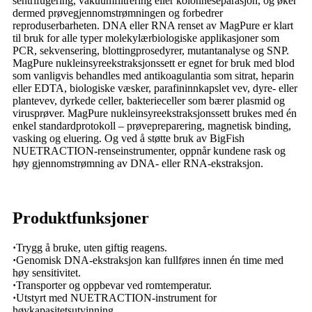
sentrifugering, vakuumfiltrering eller kolonneseparasjon, og øker
dermed prøvegjennomstrømningen og forbedrer
reproduserbarheten. DNA eller RNA renset av MagPure er klart
til bruk for alle typer molekylærbiologiske applikasjoner som
PCR, sekvensering, blottingprosedyrer, mutantanalyse og SNP.
MagPure nukleinsyreekstraksjonssett er egnet for bruk med blod
som vanligvis behandles med antikoagulantia som sitrat, heparin
eller EDTA, biologiske væsker, parafininnkapslet vev, dyre- eller
plantevev, dyrkede celler, bakterieceller som bærer plasmid og
virusprøver. MagPure nukleinsyreekstraksjonssett brukes med én
enkel standardprotokoll – prøvepreparering, magnetisk binding,
vasking og eluering. Og ved å støtte bruk av BigFish
NUETRACTION-renseinstrumenter, oppnår kundene rask og
høy gjennomstrømning av DNA- eller RNA-ekstraksjon.
Produktfunksjoner
·
Trygg å bruke, uten giftig reagens.
·
Genomisk DNA-ekstraksjon kan fullføres innen én time med
høy sensitivitet.
·
Transporter og oppbevar ved romtemperatur.
·
Utstyrt med NUETRACTION-instrument for
høykapasitetsutvinning.