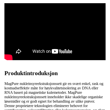
Produktintroduksjon
MagPure nukleinsyreekstraksjonssett gir en svært enkel, rask og
kostnadseffektiv måte for høykvalitetsisolering av DNA eller
RNA basert på magnetiske kulemetoder. MagPure
nukleinsyreekstraksjonssett inneholder ikke skadelige organiske
løsemidler og er godt egnet for behandling av ulike prøver.
Denne proprietære teknologien eliminerer behovet for