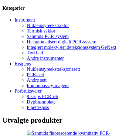
Kategorier
Instrument
Nukleinsyreekstraktor
Termisk syklør
Sanntids-PCR-system
Helautomatisert digitalt PCR-system
Integrert molekylært deteksjonssystem GeNext
Tørt bad
Andre instrumenter
Reagens
Nukleinsyreekstraksjonssett
PCR-sett
Andre sett
Immunoassay-reagens
Forbruksvarer
8-strips PCR-rør
Dypbrønnplate
Pipettespiss
Utvalgte produkter