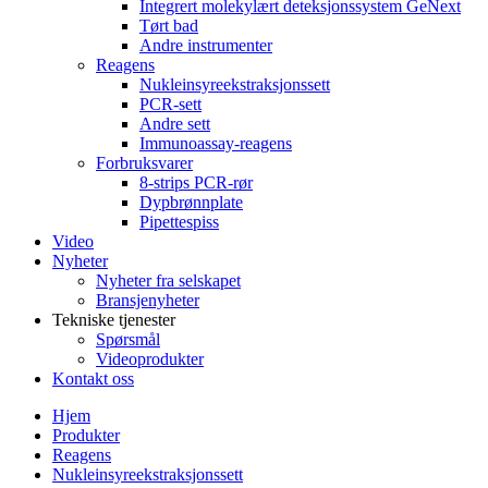
Integrert molekylært deteksjonssystem GeNext
Tørt bad
Andre instrumenter
Reagens
Nukleinsyreekstraksjonssett
PCR-sett
Andre sett
Immunoassay-reagens
Forbruksvarer
8-strips PCR-rør
Dypbrønnplate
Pipettespiss
Video
Nyheter
Nyheter fra selskapet
Bransjenyheter
Tekniske tjenester
Spørsmål
Videoprodukter
Kontakt oss
Hjem
Produkter
Reagens
Nukleinsyreekstraksjonssett