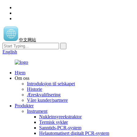
中文网站
English
Hjem
Om oss
Introduksjon til selskapet
Historie
Æreskvalifisering
Våre kunder/partnere
Produkter
Instrument
Nukleinsyreekstraktor
Termisk syklør
Sanntids-PCR-system
Helautomatisert digitalt PCR-system