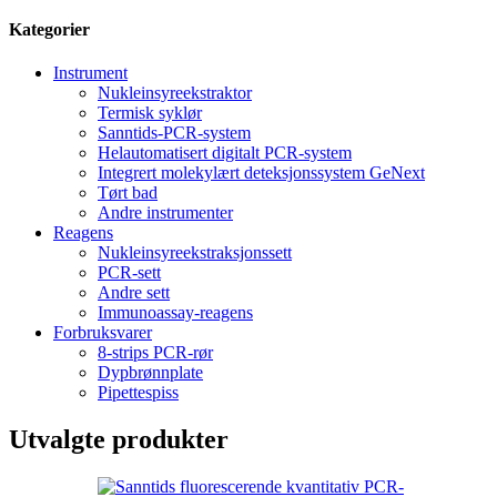
Kategorier
Instrument
Nukleinsyreekstraktor
Termisk syklør
Sanntids-PCR-system
Helautomatisert digitalt PCR-system
Integrert molekylært deteksjonssystem GeNext
Tørt bad
Andre instrumenter
Reagens
Nukleinsyreekstraksjonssett
PCR-sett
Andre sett
Immunoassay-reagens
Forbruksvarer
8-strips PCR-rør
Dypbrønnplate
Pipettespiss
Utvalgte produkter