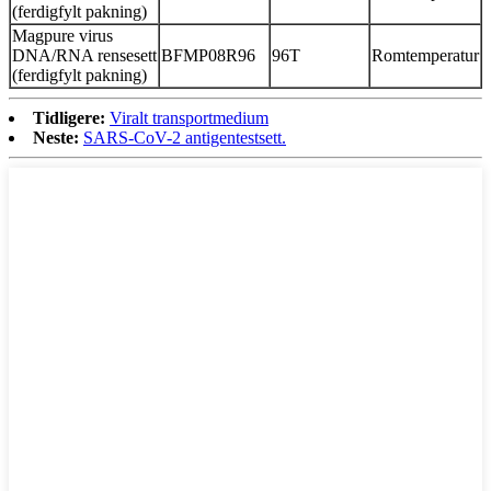
(ferdigfylt pakning)
Magpure virus
DNA/RNA rensesett
BFMP08R96
96T
Romtemperatur
(ferdigfylt pakning)
Tidligere:
Viralt transportmedium
Neste:
SARS-CoV-2 antigentestsett.