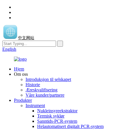
中文网站
English
Hjem
Om oss
Introduksjon til selskapet
Historie
Æreskvalifisering
Våre kunder/partnere
Produkter
Instrument
Nukleinsyreekstraktor
Termisk syklør
Sanntids-PCR-system
Helautomatisert digitalt PCR-system