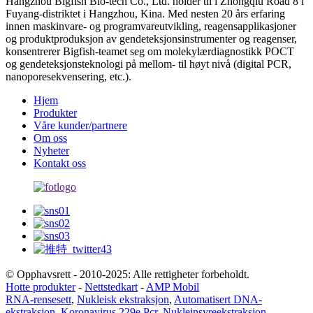
Hangzhou Bigfish Bio-tech Co., Ltd. holder til i Zhongqiu Road 8 i
Fuyang-distriktet i Hangzhou, Kina. Med nesten 20 års erfaring
innen maskinvare- og programvareutvikling, reagensapplikasjoner
og produktproduksjon av gendeteksjonsinstrumenter og reagenser,
konsentrerer Bigfish-teamet seg om molekylærdiagnostikk POCT
og gendeteksjonsteknologi på mellom- til høyt nivå (digital PCR,
nanoporesekvensering, etc.).
Hjem
Produkter
Våre kunder/partnere
Om oss
Nyheter
Kontakt oss
© Opphavsrett - 2010-2025: Alle rettigheter forbeholdt.
Hotte produkter
-
Nettstedkart
-
AMP Mobil
RNA-rensesett
,
Nukleisk ekstraksjon
,
Automatisert DNA-
ekstraksjon
,
Koronavirus 229e Pcr
,
Nukleinsyreekstraksjon
,