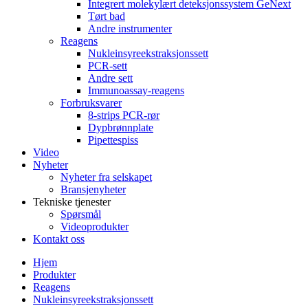
Integrert molekylært deteksjonssystem GeNext
Tørt bad
Andre instrumenter
Reagens
Nukleinsyreekstraksjonssett
PCR-sett
Andre sett
Immunoassay-reagens
Forbruksvarer
8-strips PCR-rør
Dypbrønnplate
Pipettespiss
Video
Nyheter
Nyheter fra selskapet
Bransjenyheter
Tekniske tjenester
Spørsmål
Videoprodukter
Kontakt oss
Hjem
Produkter
Reagens
Nukleinsyreekstraksjonssett