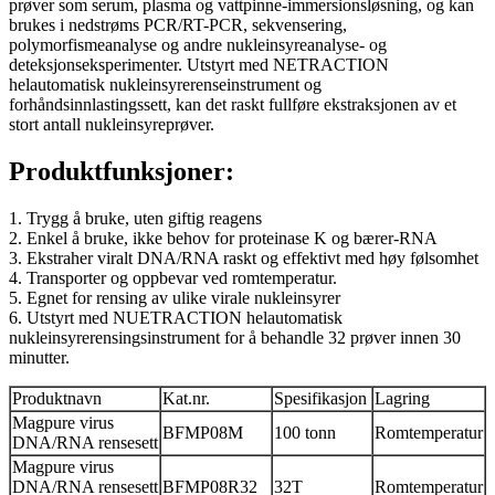
prøver som serum, plasma og vattpinne-immersionsløsning, og kan
brukes i nedstrøms PCR/RT-PCR, sekvensering,
polymorfismeanalyse og andre nukleinsyreanalyse- og
deteksjonseksperimenter. Utstyrt med NETRACTION
helautomatisk nukleinsyrerenseinstrument og
forhåndsinnlastingssett, kan det raskt fullføre ekstraksjonen av et
stort antall nukleinsyreprøver.
Produktfunksjoner:
1. Trygg å bruke, uten giftig reagens
2. Enkel å bruke, ikke behov for proteinase K og bærer-RNA
3. Ekstraher viralt DNA/RNA raskt og effektivt med høy følsomhet
4. Transporter og oppbevar ved romtemperatur.
5. Egnet for rensing av ulike virale nukleinsyrer
6. Utstyrt med NUETRACTION helautomatisk
nukleinsyrerensingsinstrument for å behandle 32 prøver innen 30
minutter.
Produktnavn
Kat.nr.
Spesifikasjon
Lagring
Magpure virus
BFMP08M
100 tonn
Romtemperatur
DNA/RNA rensesett
Magpure virus
DNA/RNA rensesett
BFMP08R32
32T
Romtemperatur