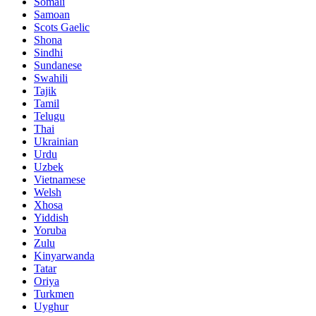
Somali
Samoan
Scots Gaelic
Shona
Sindhi
Sundanese
Swahili
Tajik
Tamil
Telugu
Thai
Ukrainian
Urdu
Uzbek
Vietnamese
Welsh
Xhosa
Yiddish
Yoruba
Zulu
Kinyarwanda
Tatar
Oriya
Turkmen
Uyghur