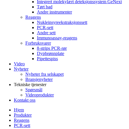
Integrert molekylært deteksjonssystem GeNext
Tørt bad
Andre instrumenter
Reagens
Nukleinsyreekstraksjonssett
PCR-sett
Andre sett
Immunoassay-reagens
Forbruksvarer
8-strips PCR-rør
Dypbrønnplate
Pipettespiss
Video
Nyheter
Nyheter fra selskapet
Bransjenyheter
Tekniske tjenester
Spørsmål
Videoprodukter
Kontakt oss
Hjem
Produkter
Reagens
PCR-sett