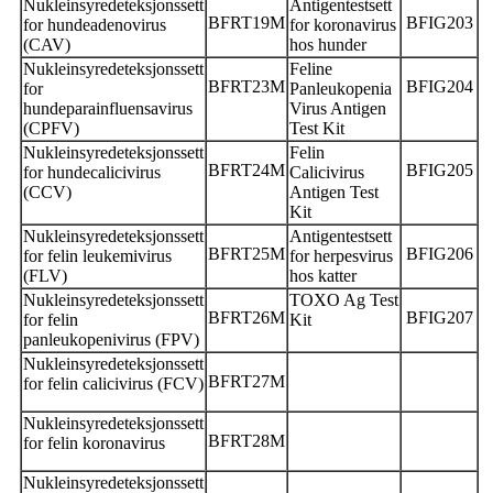
Nukleinsyredeteksjonssett
Antigentestsett
BFRT19M
BFIG203
for hundeadenovirus
for koronavirus
(CAV)
hos hunder
Nukleinsyredeteksjonssett
Feline
BFRT23M
BFIG204
for
Panleukopenia
hundeparainfluensavirus
Virus Antigen
(CPFV)
Test Kit
Nukleinsyredeteksjonssett
Felin
BFRT24M
BFIG205
for hundecalicivirus
Calicivirus
(CCV)
Antigen Test
Kit
Nukleinsyredeteksjonssett
Antigentestsett
BFRT25M
BFIG206
for felin leukemivirus
for herpesvirus
(FLV)
hos katter
Nukleinsyredeteksjonssett
TOXO Ag Test
BFRT26M
BFIG207
for felin
Kit
panleukopenivirus (FPV)
Nukleinsyredeteksjonssett
BFRT27M
for felin calicivirus (FCV)
Nukleinsyredeteksjonssett
BFRT28M
for felin koronavirus
Nukleinsyredeteksjonssett