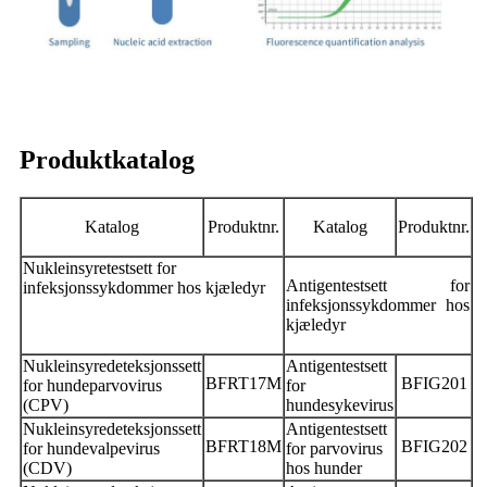
Produktkatalog
Katalog
Produktnr.
Katalog
Produktnr.
Nukleinsyretestsett for
Antigentestsett for
infeksjonssykdommer hos kjæledyr
infeksjonssykdommer hos
kjæledyr
Nukleinsyredeteksjonssett
Antigentestsett
BFRT17M
BFIG201
for hundeparvovirus
for
(CPV)
hundesykevirus
Nukleinsyredeteksjonssett
Antigentestsett
BFRT18M
BFIG202
for hundevalpevirus
for parvovirus
(CDV)
hos hunder