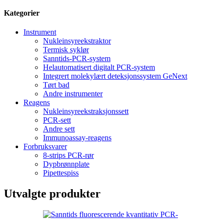
Kategorier
Instrument
Nukleinsyreekstraktor
Termisk syklør
Sanntids-PCR-system
Helautomatisert digitalt PCR-system
Integrert molekylært deteksjonssystem GeNext
Tørt bad
Andre instrumenter
Reagens
Nukleinsyreekstraksjonssett
PCR-sett
Andre sett
Immunoassay-reagens
Forbruksvarer
8-strips PCR-rør
Dypbrønnplate
Pipettespiss
Utvalgte produkter