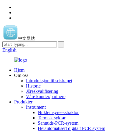
中文网站
English
Hjem
Om oss
Introduksjon til selskapet
Historie
Æreskvalifisering
Våre kunder/partnere
Produkter
Instrument
Nukleinsyreekstraktor
Termisk syklør
Sanntids-PCR-system
Helautomatisert digitalt PCR-system