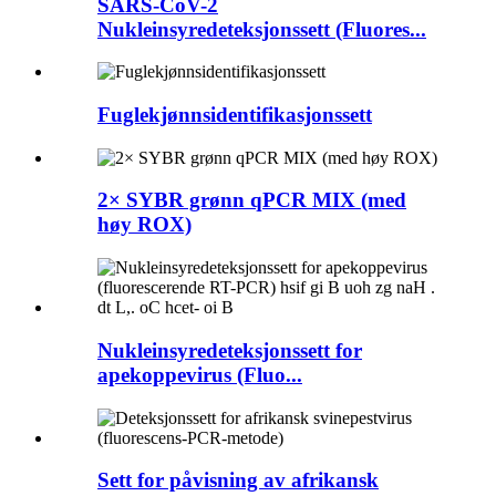
SARS-CoV-2
Nukleinsyredeteksjonssett (Fluores...
Fuglekjønnsidentifikasjonssett
2× SYBR grønn qPCR MIX (med
høy ROX)
Nukleinsyredeteksjonssett for
apekoppevirus (Fluo...
Sett for påvisning av afrikansk