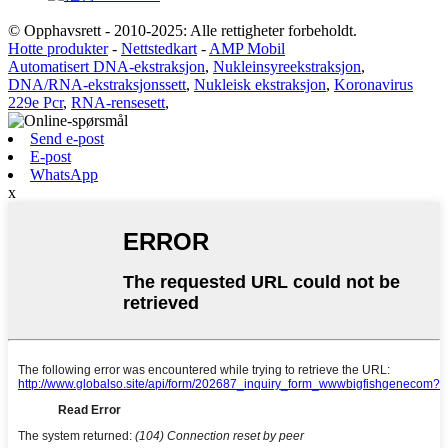
© Opphavsrett - 2010-2025: Alle rettigheter forbeholdt.
Hotte produkter
-
Nettstedkart
-
AMP Mobil
Automatisert DNA-ekstraksjon
,
Nukleinsyreekstraksjon
,
DNA/RNA-ekstraksjonssett
,
Nukleisk ekstraksjon
,
Koronavirus
229e Pcr
,
RNA-rensesett
,
Send e-post
E-post
WhatsApp
x